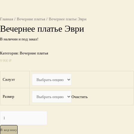
Главная
/
Вечерние платья
/ Вечернее платье Эври
Вечернее платье Эври
В наличии и под заказ!
Категория:
Вечерние платья
9 900
₽
Силуэт
Размер
Очистить
Количество
Вечернее
платье
В корзину