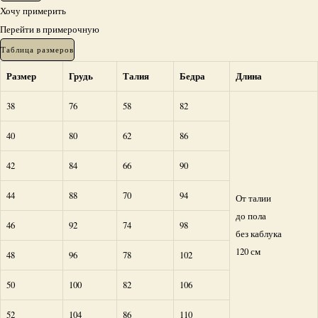
Эври
Хочу примерить
Перейти в примерочную
Таблица размеров
Размер
Грудь
Талия
Бедра
Длина
38
76
58
82
40
80
62
86
42
84
66
90
44
88
70
94
От талии
до пола
46
92
74
98
без каблука
120 см
48
96
78
102
50
100
82
106
52
104
86
110