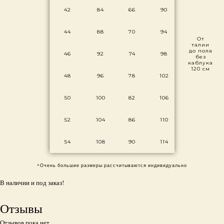
42
84
66
90
44
88
70
94
От
талии
до пола
46
92
74
98
без
каблука
120 см
48
96
78
102
50
100
82
106
52
104
86
110
54
108
90
114
*Очень большие размеры рассчитываются индивидуально
В наличии и под заказ!
Отзывы
Отзывов пока нет.