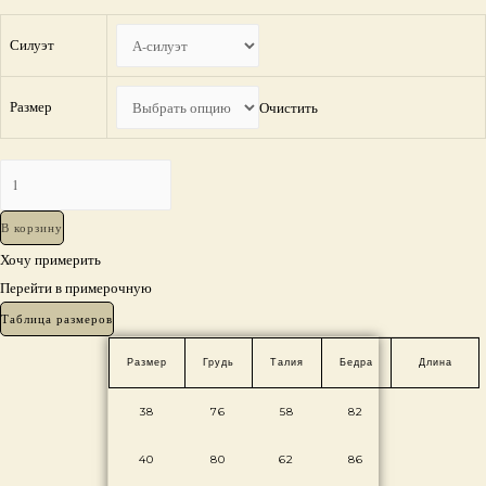
Силуэт
Размер
Очистить
Количество
Вечернее
платье
В корзину
Данина
Хочу примерить
Перейти в примерочную
Таблица размеров
Размер
Грудь
Талия
Бедра
Длина
38
76
58
82
40
80
62
86