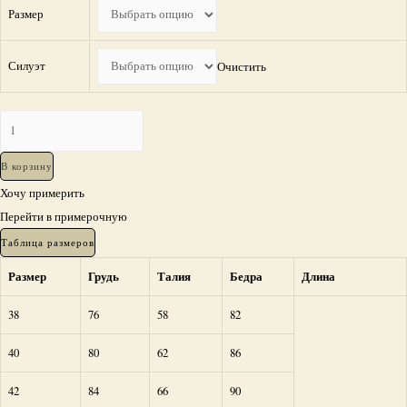
Размер
Силуэт
Очистить
Количество
Вечерний
наряд
В корзину
Лаффина
Хочу примерить
Перейти в примерочную
Таблица размеров
Размер
Грудь
Талия
Бедра
Длина
38
76
58
82
40
80
62
86
42
84
66
90