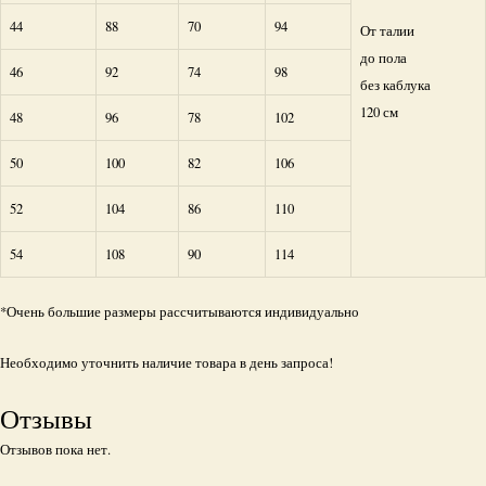
44
88
70
94
От талии
до пола
46
92
74
98
без каблука
120 см
48
96
78
102
50
100
82
106
52
104
86
110
54
108
90
114
*Очень большие размеры рассчитываются индивидуально
Необходимо уточнить наличие товара в день запроса!
Отзывы
Отзывов пока нет.