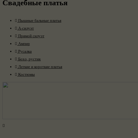
Свадебные платья
Пышные бальные платья
А-силуэт
Прямой силуэт
Ампир
Русалка
Бохо, рустик
Легкие и короткие платья
Костюмы