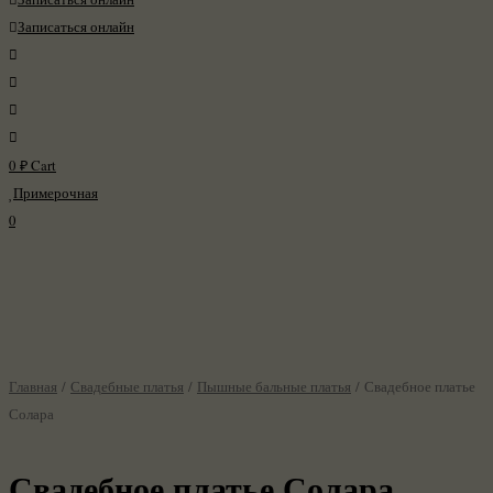
Записаться онлайн
0
₽
Cart
Примерочная
0
Главная
/
Свадебные платья
/
Пышные бальные платья
/ Свадебное платье
Солара
Свадебное платье Солара