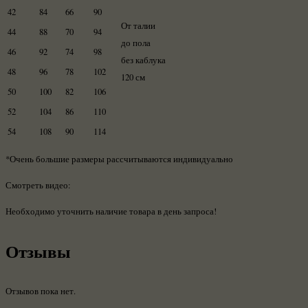
42
84
66
90
От талии
44
88
70
94
до пола
46
92
74
98
без каблука
48
96
78
102
120 см
50
100
82
106
52
104
86
110
54
108
90
114
*Очень большие размеры рассчитываются индивидуально
Смотреть видео:
Необходимо уточнить наличие товара в день запроса!
Отзывы
Отзывов пока нет.