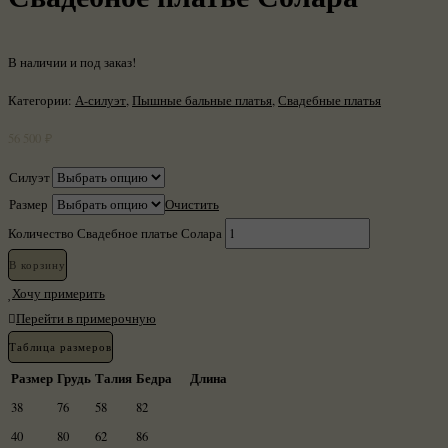
В наличии и под заказ!
Категории:
А-силуэт
,
Пышные бальные платья
,
Свадебные платья
56 500
₽
Силуэт
Размер
Очистить
Количество Свадебное платье Солара
В корзину
Хочу примерить
Перейти в примерочную
Таблица размеров
Размер
Грудь
Талия
Бедра
Длина
38
76
58
82
40
80
62
86