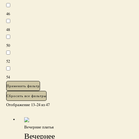
46
48
50
52
54
Применить фильтр
Сбросить все фильтры
Отображение 13–24 из 47
Вечерние платья
Вечернее