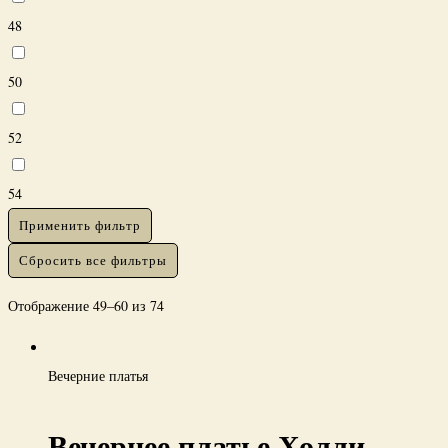
48
50
52
54
Применить фильтр
Сбросить все фильтры
Отображение 49–60 из 74
Вечерние платья
Вечернее платье Холли