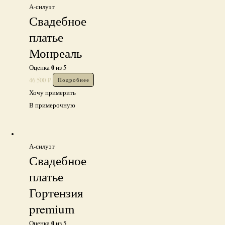
А-силуэт
Свадебное
платье
Монреаль
0
Оценка
из 5
46 500
₽
Подробнее
Хочу примерить
В примерочную
А-силуэт
Свадебное
платье
Гортензия
premium
0
Оценка
из 5