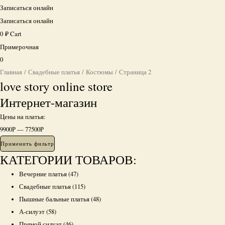
Записаться онлайн
Записаться онлайн
0
₽
Cart
Примерочная
0
Главная
/
Свадебные платья
/
Костюмы
/ Страница 2
love story online store
Интернет-магазин
Цены на платья:
9900
Р
—
77500
Р
Применить фильтр
КАТЕГОРИИ ТОВАРОВ:
Вечерние платья
(47)
Свадебные платья
(115)
Пышные бальные платья
(48)
А-силуэт
(58)
Прямой силуэт
(46)