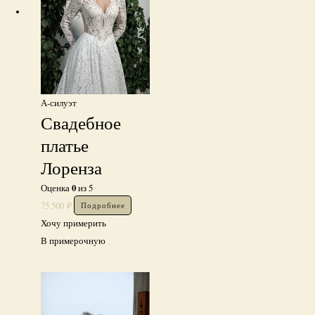
А-силуэт
Свадебное
платье
Лоренза
0
Оценка
из 5
75 500
₽
Подробнее
Хочу примерить
В примерочную