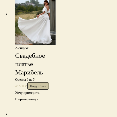
А-силуэт
Свадебное
платье
Марибель
0
Оценка
из 5
46 500
₽
Подробнее
Хочу примерить
В примерочную