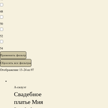
48
50
52
54
Применить фильтр
Сбросить все фильтры
Отображение 13–24 из 97
А-силуэт
Свадебное
платье Мия