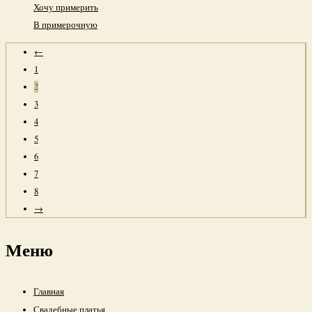
Хочу примерить
В примерочную
←
1
2
3
4
5
6
7
8
→
Меню
Главная
Свадебные платья