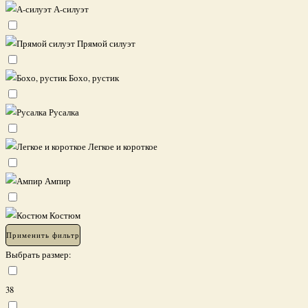
А-силуэт
Прямой силуэт
Бохо, рустик
Русалка
Легкое и короткое
Ампир
Костюм
Применить фильтр
Выбрать размер:
38