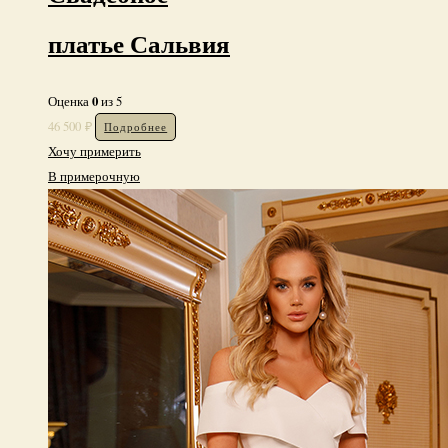
платье Сальвия
0
Оценка
из 5
46 500
₽
Подробнее
Хочу примерить
В примерочную