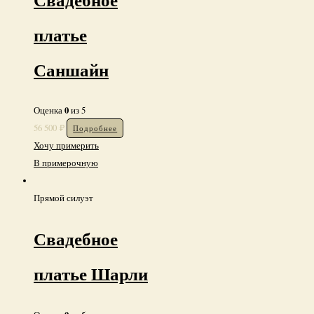
платье
Саншайн
0
Оценка
из 5
56 500
₽
Подробнее
Хочу примерить
В примерочную
Прямой силуэт
Свадебное
платье Шарли