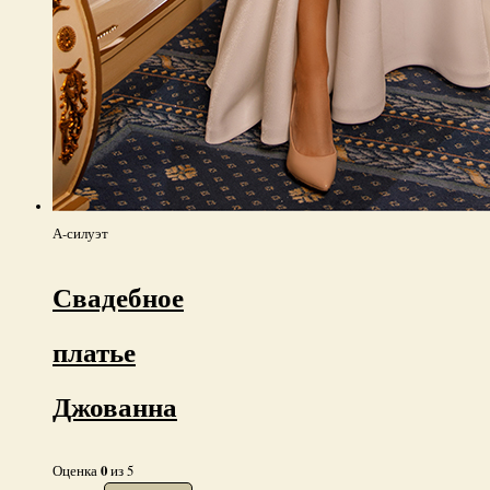
А-силуэт
Свадебное
платье
Джованна
0
Оценка
из 5