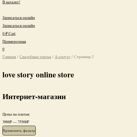
В каталог!
Записаться онлайн
Записаться онлайн
0
₽
Cart
Примерочная
0
Главная
/
Свадебные платья
/
А-силуэт
/ Страница 2
love story online store
Интернет-магазин
Цены на платья:
3900
Р
—
75500
Р
Применить фильтр