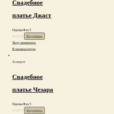
Свадебное
платье Джаст
0
Оценка
из 5
46 500
₽
Подробнее
Хочу примерить
В примерочную
А-силуэт
Свадебное
платье Чезара
0
Оценка
из 5
42 500
₽
Подробнее