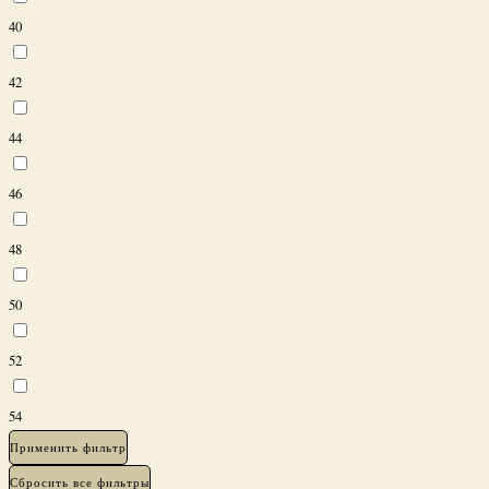
40
42
44
46
48
50
52
54
Применить фильтр
Сбросить все фильтры