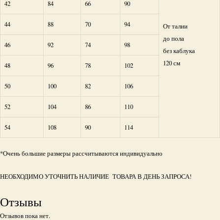
42
84
66
90
44
88
70
94
От талии
до пола
46
92
74
98
без каблука
120 см
48
96
78
102
50
100
82
106
52
104
86
110
54
108
90
114
*Очень большие размеры рассчитываются индивидуально
НЕОБХОДИМО УТОЧНИТЬ НАЛИЧИЕ ТОВАРА В ДЕНЬ ЗАПРОСА!
Отзывы
Отзывов пока нет.