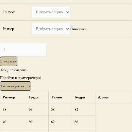
Силуэт
Размер
Очистить
Количество
Свадебное
платье
В корзину
Крокус
Хочу примерить
Перейти в примерочную
Таблица размеров
Размер
Грудь
Талия
Бедра
Длина
38
76
58
82
40
80
62
86