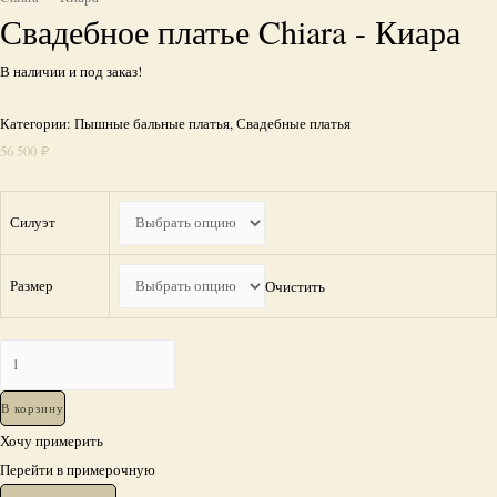
Свадебное платье Chiara - Киара
В наличии и под заказ!
Категории:
Пышные бальные платья
,
Свадебные платья
56 500
₽
Силуэт
Размер
Очистить
Количество
Свадебное
платье
В корзину
Chiara
Хочу примерить
-
Перейти в примерочную
Киара