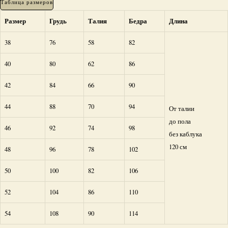
Таблица размеров
Размер
Грудь
Талия
Бедра
Длина
38
76
58
82
40
80
62
86
42
84
66
90
44
88
70
94
От талии
до пола
46
92
74
98
без каблука
120 см
48
96
78
102
50
100
82
106
52
104
86
110
54
108
90
114