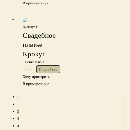
В примерочную
А-силуэт
Свадебное
платье
Крокус
0
Оценка
из 5
46 500
₽
Подробнее
Хочу примерить
В примерочную
←
1
2
3
4