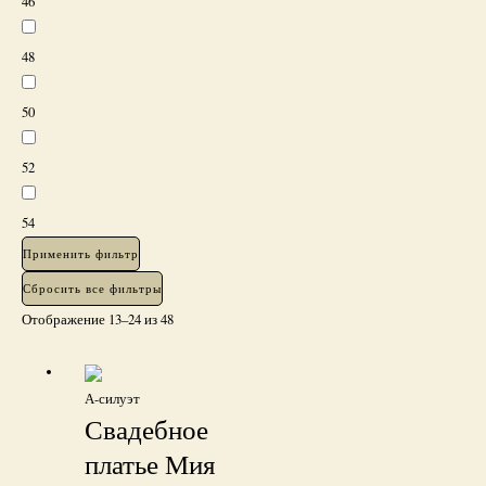
46
48
50
52
54
Применить фильтр
Сбросить все фильтры
Отображение 13–24 из 48
А-силуэт
Свадебное
платье Мия