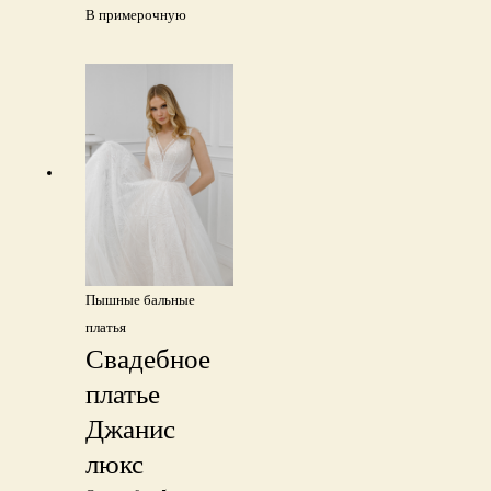
В примерочную
Пышные бальные
платья
Свадебное
платье
Джанис
люкс