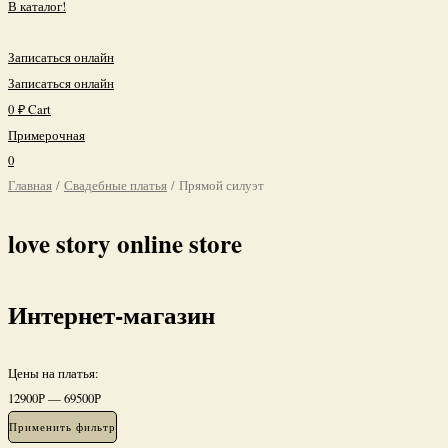
В каталог!
Записаться онлайн
Записаться онлайн
0
₽
Cart
Примерочная
0
Главная
/
Свадебные платья
/ Прямой силуэт
love story online store
Интернет-магазин
Цены на платья:
12900
Р
—
69500
Р