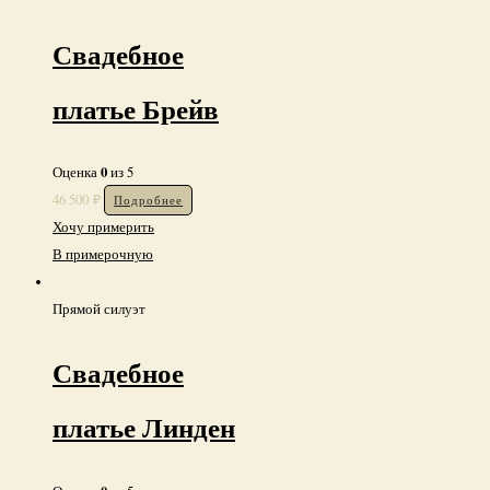
А-силуэт
Свадебное
платье Брейв
0
Оценка
из 5
46 500
₽
Подробнее
Хочу примерить
В примерочную
Прямой силуэт
Свадебное
платье Линден