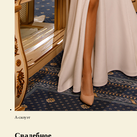
А-силуэт