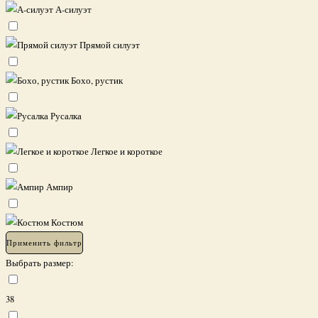
А-силуэт
Прямой силуэт
Бохо, рустик
Русалка
Легкое и короткое
Ампир
Костюм
Применить фильтр
Выбрать размер:
38