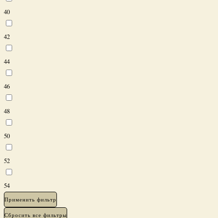
40
42
44
46
48
50
52
54
Применить фильтр